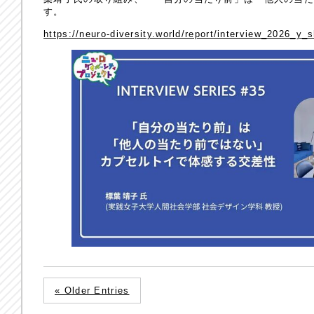
す。
https://neuro-diversity.world/report/interview_2026_y_
« Older Entries