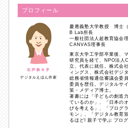
プロフィール
慶應義塾大学教授 博士
B Lab所長
一般社団法人超教育協会
CANVAS理事長
東京大学工学部卒業後、
研究員を経て、NPO法人
立、代表に就任。株式会
ィングス、株式会社デジ
デジタルえほん作家
総務省情報通信審議会委員
委員を歴任。デジタルサ
策・メディア博士。
著書には「子どもの創造
ているのか」、「日本のオ
びを考える」、「プログラ
モン」、「デジタル教育
るほど! 親子で学ぶ プ