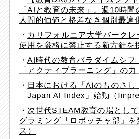
「AIと教育の未来」。週10時
人間的価値と格差なき個別最適化（
・
カリフォルニア大学バークレ
使用を厳格に禁止する新方針を採用（
・
AI時代の教育パラダイムシ
「アクティブラーニング」の力
・
日本における「AIのものさ
「Japan AI Index」始動（Impre
・
次世代STEAM教育の場とし
グラミング「ロボッチャ部」を
ス）