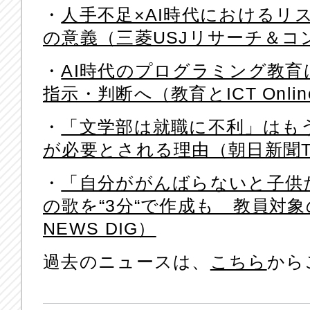
・
人手不足×AI時代におけるリ
の意義（三菱USJリサーチ＆コ
・
AI時代のプログラミング教
指示・判断へ（教育とICT Onlin
・
「文学部は就職に不利」はもう
が必要とされる理由（朝日新聞T
・
「自分ががんばらないと子供
の歌を“3分“で作成も 教員対象
NEWS DIG）
過去のニュースは、
こちら
から