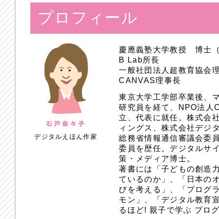
プロフィール
慶應義塾大学教授 博士
B Lab所長
一般社団法人超教育協会
CANVAS理事長
東京大学工学部卒業後、
研究員を経て、NPO法人
立、代表に就任。株式会
ィングス、株式会社デジ
デジタルえほん作家
総務省情報通信審議会委員
委員を歴任。デジタルサ
策・メディア博士。
著書には「子どもの創造
ているのか」、「日本のオ
びを考える」、「プログラ
モン」、「デジタル教育
るほど! 親子で学ぶ プ