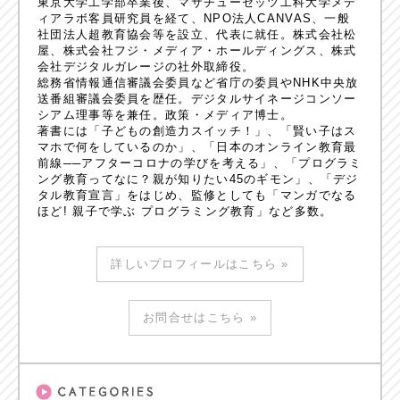
東京大学工学部卒業後、マサチューセッツ工科大学メデ
ィアラボ客員研究員を経て、NPO法人CANVAS、一般
社団法人超教育協会等を設立、代表に就任。株式会社松
屋、株式会社フジ・メディア・ホールディングス、株式
会社デジタルガレージの社外取締役。
総務省情報通信審議会委員など省庁の委員やNHK中央放
送番組審議会委員を歴任。デジタルサイネージコンソー
シアム理事等を兼任。政策・メディア博士。
著書には「子どもの創造力スイッチ！」、「賢い子はス
マホで何をしているのか」、「日本のオンライン教育最
前線──アフターコロナの学びを考える」、「プログラミ
ング教育ってなに？親が知りたい45のギモン」、「デジ
タル教育宣言」をはじめ、監修としても「マンガでなる
ほど! 親子で学ぶ プログラミング教育」など多数。
詳しいプロフィールはこちら »
お問合せはこちら »