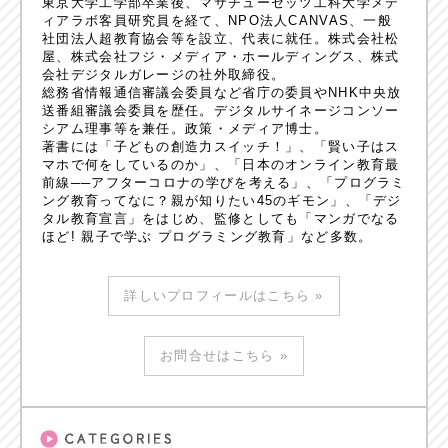
東京大学工学部卒業後、マサチューセッツ工科大学メデ
ィアラボ客員研究員を経て、NPO法人CANVAS、一般
社団法人超教育協会等を設立、代表に就任。株式会社松
屋、株式会社フジ・メディア・ホールディングス、株式
会社デジタルガレージの社外取締役。
総務省情報通信審議会委員など省庁の委員やNHK中央放
送番組審議会委員を歴任。デジタルサイネージコンソー
シアム理事等を兼任。政策・メディア博士。
著書には「子どもの創造力スイッチ！」、「賢い子はス
マホで何をしているのか」、「日本のオンライン教育最
前線──アフターコロナの学びを考える」、「プログラミ
ング教育ってなに？親が知りたい45のギモン」、「デジ
タル教育宣言」をはじめ、監修としても「マンガでなる
ほど! 親子で学ぶ プログラミング教育」など多数。
詳しいプロフィールはこちら »
お問合せはこちら »