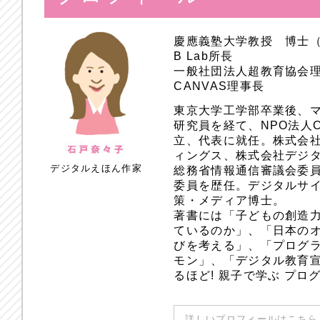
慶應義塾大学教授 博士
B Lab所長
一般社団法人超教育協会
CANVAS理事長
東京大学工学部卒業後、
研究員を経て、NPO法人
立、代表に就任。株式会
ィングス、株式会社デジ
デジタルえほん作家
総務省情報通信審議会委員
委員を歴任。デジタルサ
策・メディア博士。
著書には「子どもの創造
ているのか」、「日本のオ
びを考える」、「プログラ
モン」、「デジタル教育
るほど! 親子で学ぶ プ
詳しいプロフィールはこちら 