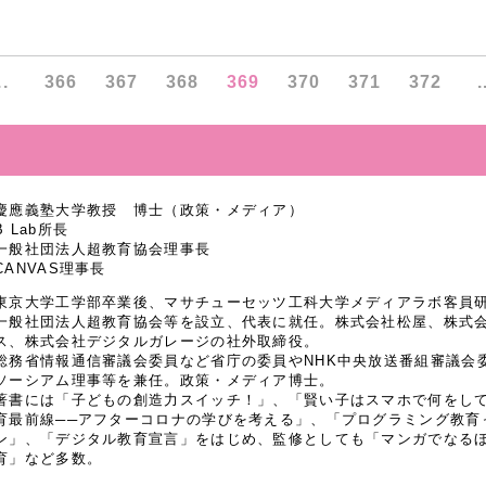
..
366
367
368
369
370
371
372
.
慶應義塾大学教授 博士（政策・メディア）
B Lab所長
一般社団法人超教育協会理事長
CANVAS理事長
東京大学工学部卒業後、マサチューセッツ工科大学メディアラボ客員研究
一般社団法人超教育協会等を設立、代表に就任。株式会社松屋、株式
ス、株式会社デジタルガレージの社外取締役。
総務省情報通信審議会委員など省庁の委員やNHK中央放送番組審議会
ソーシアム理事等を兼任。政策・メディア博士。
著書には「子どもの創造力スイッチ！」、「賢い子はスマホで何をし
育最前線──アフターコロナの学びを考える」、「プログラミング教育
ン」、「デジタル教育宣言」をはじめ、監修としても「マンガでなるほど
育」など多数。