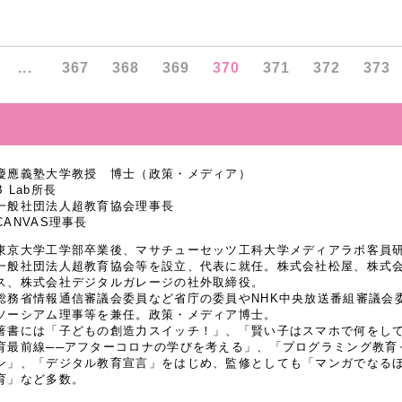
...
367
368
369
370
371
372
373
慶應義塾大学教授 博士（政策・メディア）
B Lab所長
一般社団法人超教育協会理事長
CANVAS理事長
東京大学工学部卒業後、マサチューセッツ工科大学メディアラボ客員研究
一般社団法人超教育協会等を設立、代表に就任。株式会社松屋、株式
ス、株式会社デジタルガレージの社外取締役。
総務省情報通信審議会委員など省庁の委員やNHK中央放送番組審議会
ソーシアム理事等を兼任。政策・メディア博士。
著書には「子どもの創造力スイッチ！」、「賢い子はスマホで何をし
育最前線──アフターコロナの学びを考える」、「プログラミング教育
ン」、「デジタル教育宣言」をはじめ、監修としても「マンガでなるほど
育」など多数。