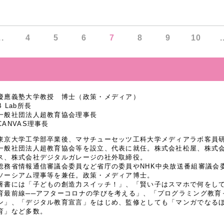
..
4
5
6
7
8
9
10
.
慶應義塾大学教授 博士（政策・メディア）
B Lab所長
一般社団法人超教育協会理事長
CANVAS理事長
東京大学工学部卒業後、マサチューセッツ工科大学メディアラボ客員研究
一般社団法人超教育協会等を設立、代表に就任。株式会社松屋、株式
ス、株式会社デジタルガレージの社外取締役。
総務省情報通信審議会委員など省庁の委員やNHK中央放送番組審議会
ソーシアム理事等を兼任。政策・メディア博士。
著書には「子どもの創造力スイッチ！」、「賢い子はスマホで何をし
育最前線──アフターコロナの学びを考える」、「プログラミング教育
ン」、「デジタル教育宣言」をはじめ、監修としても「マンガでなるほど
育」など多数。